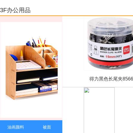
热水器
微波炉
3F办公用品
消毒柜
洗衣机
冰箱（冷柜）
华三（H3C）8口千兆交换机 非网
得力黑色长尾夹856
油画颜料
被面