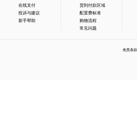
计算器
墨水墨汁
在线支付
货到付款区域
手电
签字笔
投诉与建议
配置费标准
标签
订书钉
新手帮助
购物流程
暖水壶
荧光笔
常见问题
键盘
印台（印油）
笔记本
文件袋
免责条
证书
凭证
联想（ThinkVision）27英寸
回形针
插排
铅笔
文件夹
证件套
便签
资料册
订书机
复写纸
橡皮筋
毛巾
民用口罩
脸盆
鼎创视界（DCSJ）P3.75 LE