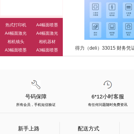
马克笔
奖状
台灯
保险柜
钟表
电话机
热式打印机
A4幅面喷墨
账本
胶带
A4幅面激光
A4幅面激光
文件柜
信封
相机镜头
相机器材
名片盒
书报架
得力（deli）33015 财务凭证
A3幅面喷墨
A3幅面喷墨
耳机
胶水
A3幅面激光
A4幅面喷墨
单据
钢笔
照相机
速拍仪
音箱
大头针
针式打印机
速印机
光盘
电池
装订机
刻录机
勾线笔
票夹
电子白板
液晶显示器
档案盒
信纸
号码保障
6*12小时客服
LED显示屏
触控一体机
口取纸
切纸刀
所有会员，手机短信验证
有任何问题随时免费资讯
A3幅面激光
点（验）钞机
橡皮
杯子
电脑包
得力（deli）DE-620K 1+6
毛笔
新手上路
笔筒
配送方式