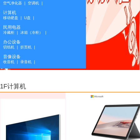
空气净化器
|
空调机
|
计算机
移动硬盘
|
U盘
|
民用电器
冷藏柜
|
冰箱（冷柜）
|
办公设备
切纸机
|
折页机
|
音像设备
收音机
|
录音机
|
货物
办公家具
|
航空器材
|
1F计算机