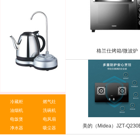
平板式电脑
台式图形工作站
移动图形工作站
路由器
交换机
不间断电源（
山特（SANTAK）C1K 在线式U
机架式服务器
塔式服务器
机械硬盘
固态硬盘
格兰仕烤箱/微波炉
计算机内存
数据库管理系统
冷藏柜
燃气灶
华三（H3C）8口千兆交换机 非网
油烟机
洗碗机
电饭煲
电风扇
美的（Midea）JZT-Q230B 
净水器
吸尘器
饮水机
电水壶