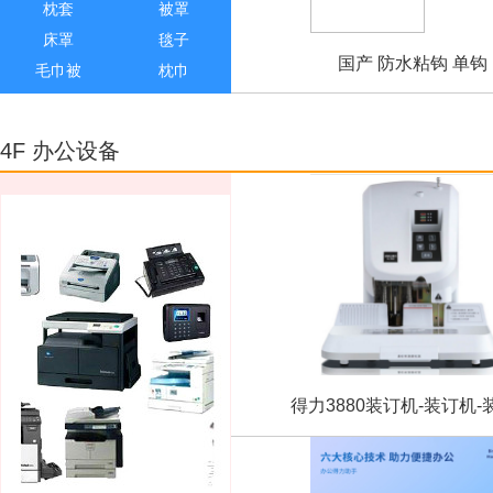
枕套
被罩
床罩
毯子
国产 防水粘钩 单钩
毛巾被
枕巾
丙烯颜料
国画颜料
水彩/水粉颜料
床褥单
4F 办公设备
粉笔
水彩笔
美工刀
卷笔刀
地球仪
文件筐
桌布
碟子
碗
勺子
筷子
盘子
得力6356液体胶250m
长尾夹
绳子
剪刀
圆珠笔
得力3880装订机-装订机-
鼠标垫
雨具
尺子
起订机
鼠标
档案袋