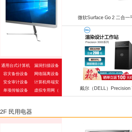
微软Surface Go 2 二合一平
通用台式计算机
漏洞扫描设备
容灾备份设备
网络隔离设备
安全审计设备
计算机终端安
戴尔（DELL）Precision T
单项传输设备
虚拟专用网（
光传输设备
网络检测设备
负载均衡设备
网络管理及接
2F 民用电器
无线网络设备
机柜
入侵检测及防
防火墙
台式一体机
通用便携式计