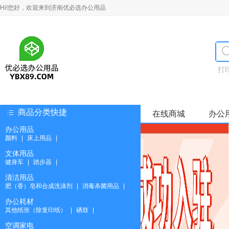
Hi!您好，欢迎来到济南优必选办公用品
打
商品分类快捷
在线商城
办公
办公用品
颜料
|
床上用品
|
文体用品
健身车
|
踏步器
|
清洁用品
肥（香）皂和合成洗涤剂
|
消毒杀菌用品
|
办公耗材
其他纸张（除复印纸）
|
硒鼓
|
空调家电