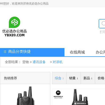
Hi!您好，欢迎来到济南优必选办公用品
打
商品分类快捷
在线商城
办公
全部结果：
货物
>
通讯设备
>
对讲机
热销推荐
综合 ↓
销量 ↓
新品 ↓
价格 