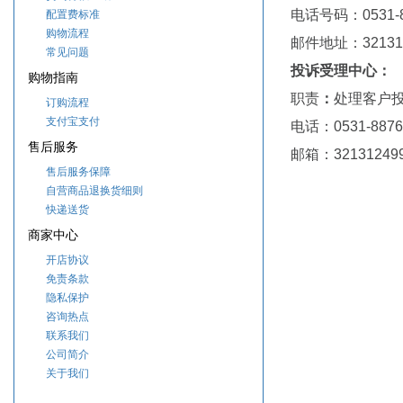
电话号码：0531-8
配置费标准
购物流程
邮
件地
址：32131
常见问题
投诉受理中心：
购物指南
职责
：
处理客户
订购流程
支付宝支付
电话：
0531-887
售后服务
邮箱：
32131249
售后服务保障
自营商品退换货细则
快递送货
商家中心
开店协议
免责条款
隐私保护
咨询热点
联系我们
公司简介
关于我们