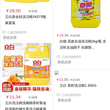
￥29.00
￥209
立白新金桔洗洁精1KG*3瓶
家庭装
已成功销售0件
￥19.39
￥19.39
系统自营
白猫 高效去油洗洁精2kg/瓶 含
活性去油因子 祛腥除...
已成功销售0件
系统自营
￥11.00
￥11.00
立白 茶籽洗洁精1.45KG
已成功销售0件
￥11.34
￥209
系统自营
立白洗洁精洗碗精茶籽新金
桔清新柠檬生姜洗洁精家庭