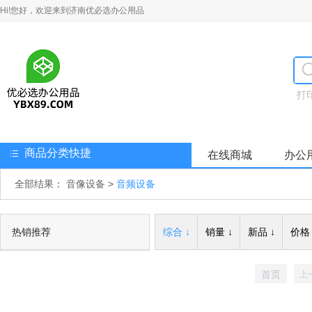
Hi!您好，欢迎来到济南优必选办公用品
打
商品分类快捷
在线商城
办公
全部结果：
音像设备
>
音频设备
热销推荐
综合 ↓
销量 ↓
新品 ↓
价格 
首页
上