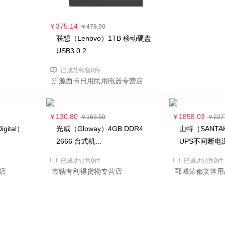
￥375.14
￥478.50
 二合一平板
联想（Lenovo）1TB 移动硬盘
USB3.0 2...
已成功销售0件
沂源西卡日用民用电器专营店
￥130.80
￥1858.03
￥163.50
￥227
gital）
光威（Gloway）4GB DDR4
山特（SANTA
2666 台式机...
UPS不间断电源 
已成功销售0件
已成功销售0件
店
市辖有利得货物专营店
郓城荣都文体用