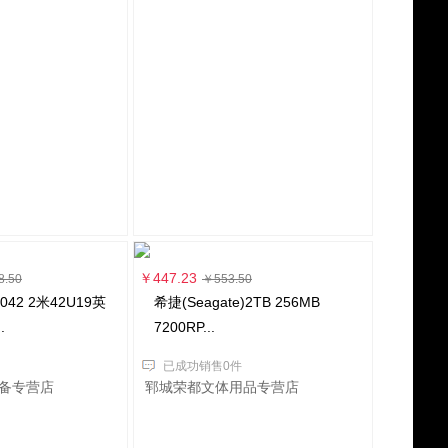
￥447.23
8.50
￥553.50
042 2米42U19英
希捷(Seagate)2TB 256MB
.
7200RP...
已成功销售0件
备专营店
郓城荣都文体用品专营店