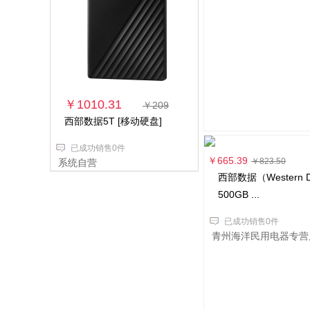
￥3621.46
￥4482.00
微软Surface Go 2
电脑/笔记本电...
已成功销售0件
￥1010.31
￥209
市辖有利得货物专营店
西部数据5T [移动硬盘]
已成功销售0件
￥665.39
￥823.50
系统自营
西部数据（Western Di
500GB ...
已成功销售0件
青州海洋民用电器专营