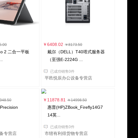
￥6408.02
5.00
￥8173.50
 Go 2 二合一平板
戴尔（DELL）T40塔式服务器
.
（至强E-2224G ...
已成功销售0件
平邑悦辰办公设备专营店
￥11878.81
948.50
￥14998.50
ecision
惠普(HP)ZBook_Firefly14G7
14英...
已成功销售0件
备专营店
市辖有利得货物专营店