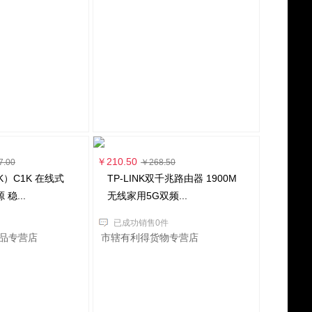
￥210.50
7.00
￥268.50
K）C1K 在线式
TP-LINK双千兆路由器 1900M
稳...
无线家用5G双频...
已成功销售0件
品专营店
市辖有利得货物专营店