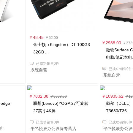
￥48.45
￥52.00
￥2988.00
￥373
金士顿（Kingston）DT 100G3
微软Surface
32GB ...
电脑/笔记本电..
已成功销售0件
已成功销售0件
系统自营
系统自营
￥7832.38
￥10935.62
￥9598.50
￥13
edge
联想(Lenovo)YOGA 27可旋转
戴尔（DELL）Pr
27英寸4K屏...
T3630/T36...
已成功销售0件
已成功销售0件
店
平邑悦辰办公设备专营店
平邑悦辰办公设