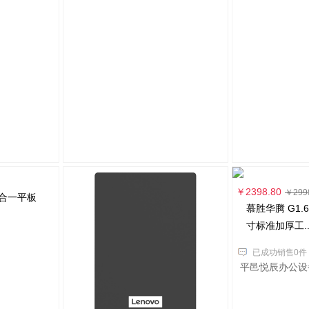
￥2398.80
￥299
慕胜华腾 G1.6
寸标准加厚工..
已成功销售0件
平邑悦辰办公设