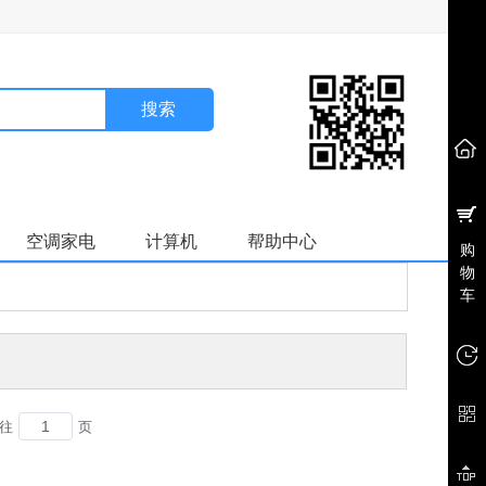
搜索
空调家电
计算机
帮助中心
购
物
车
往
页