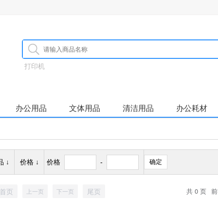
打印机
办公用品
文体用品
清洁用品
办公耗材
 ↓
价格 ↓
价格
-
确定
首页
尾页
共 0 页
前
上一页
下一页