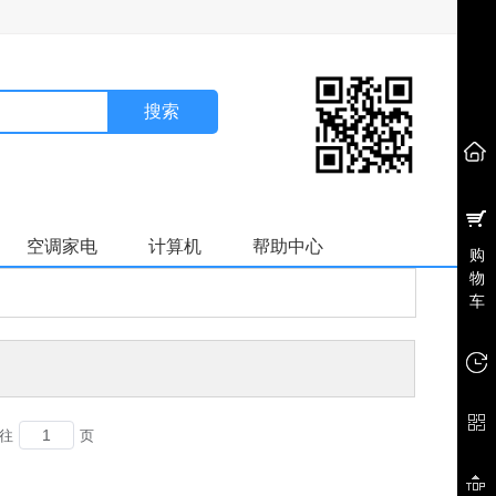
搜索
空调家电
计算机
帮助中心
购
物
车
往
页