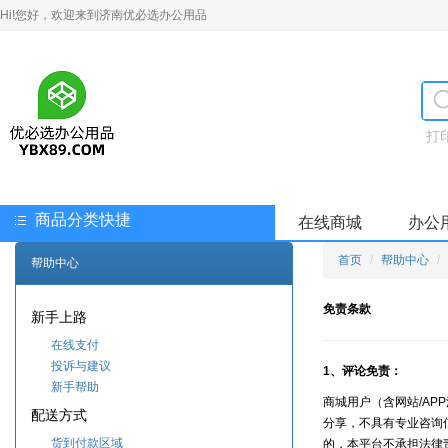
Hi!您好，欢迎来到济南优必选办公用品
打
商品分类快捷
在线商城
办公
首页
帮助中心
帮助中心
免责条款
新手上路
在线支付
投诉与建议
1、评论免责：
新手帮助
商城用户（含网站
/A
配送方式
分享，不具有专业咨询
货到付款区域
的，本平台不承担法律