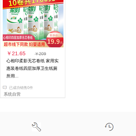
￥21.65
￥209
心相印柔影无芯卷纸 家用实
惠装卷纸四层加厚卫生纸厕
所用...
已成功销售0件
系统自营