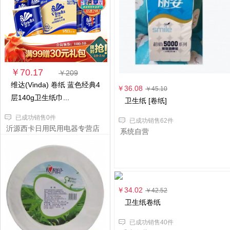
￥70.17
￥209
维达(Vinda) 卷纸 蓝色经典4
￥36.08
￥45.10
层140g卫生纸巾...
卫生纸 [卷纸]
已成功销售0件
已成功销售62件
沂源西卡日用民用电器专营店
系统自营
￥34.02
￥42.52
卫生纸卷纸
已成功销售40件