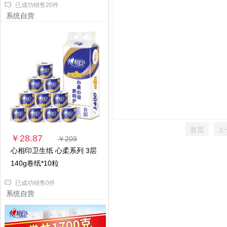
已成功销售20件
系统自营
首页
上
￥28.87
￥209
心相印卫生纸 心柔系列 3层
140g卷纸*10粒
已成功销售0件
系统自营