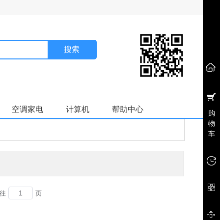
搜索
空调家电
计算机
帮助中心
购
物
车
往
页