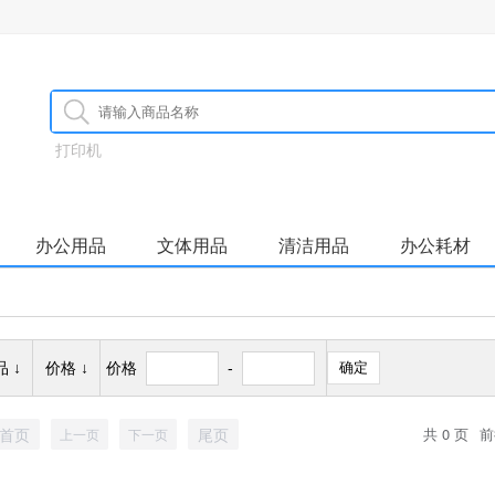
打印机
办公用品
文体用品
清洁用品
办公耗材
 ↓
价格 ↓
价格
-
确定
首页
尾页
共 0 页
前
上一页
下一页