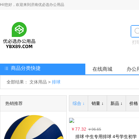
Hi!您好，欢迎来到济南优必选办公用品
打
商品分类快捷
在线商城
办公
全部结果：
文体用品
>
排球
热销推荐
综合 ↓
销量 ↓
新品 ↓
价格 
￥77.32
￥96.65
排球 中生专用排球 4号学生初学