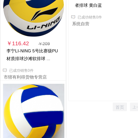
者排球 黄白蓝
已成功销售0件
系统自营
￥116.42
￥209
李宁LI-NING 5号比赛级PU
材质排球沙滩软排球 ...
已成功销售0件
市辖有利得货物专营店
首页
上