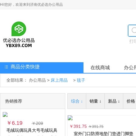
Hi!您好，欢迎来到济南优必选办公用品
打
商品分类快捷
在线商城
办公
全部结果：
办公用品
>
床上用品
>
毯子
热销推荐
综合 ↓
销量 ↓
新品 ↓
价格 
￥6.19
￥209
￥391.75
￥391.75
毛绒玩偶玩具大号毛绒玩具
室外门口防滑地垫门垫进门脚垫