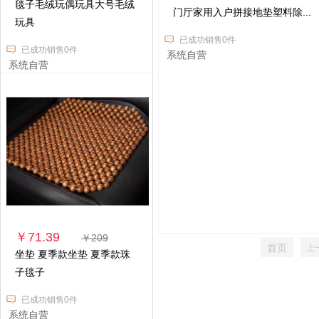
毯子毛绒玩偶玩具大号毛绒
门厅家用入户拼接地垫塑料除...
玩具
已成功销售0件
已成功销售0件
系统自营
系统自营
￥71.39
￥209
首页
上
坐垫 夏季款坐垫 夏季款珠
子毯子
已成功销售0件
系统自营