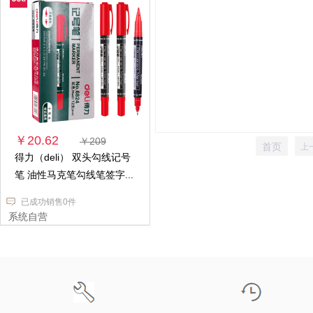
￥20.62
￥209
首页
上
得力（deli） 双头勾线记号
笔 油性马克笔勾线笔签字...
已成功销售0件
系统自营