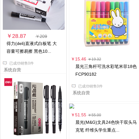
￥28.87
￥209
得力(deli)直液式白板笔 大
容量可擦易擦 黑色10...
￥15.46
￥19.32
已成功销售0件
晨光三角杆可洗水彩笔米菲18色
系统自营
FCP90182
已成功销售0件
系统自营
￥51.55
￥55.00
晨光(M&G)文具24色快干双头马
克笔 纤维头学生重点...