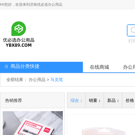
Hi!您好，欢迎来到济南优必选办公用品
打
商品分类快捷
在线商城
办公
全部结果：
办公用品
>
马克笔
热销推荐
综合 ↓
销量 ↓
新品 ↓
价格 