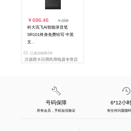
￥696.46
￥209
科大讯飞AI智能录音笔
SR101终身免费转写 中英
文...
已成功销售0件
沂源西卡日用民用电器专营店
号码保障
6*12小
所有会员，手机短信验证
有任何问题随