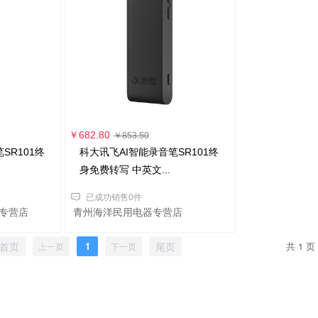
￥682.80
￥853.50
SR101终
科大讯飞AI智能录音笔SR101终
身免费转写 中英文...
已成功销售0件
专营店
青州海洋民用电器专营店
首页
1
尾页
共 1 页
上一页
下一页