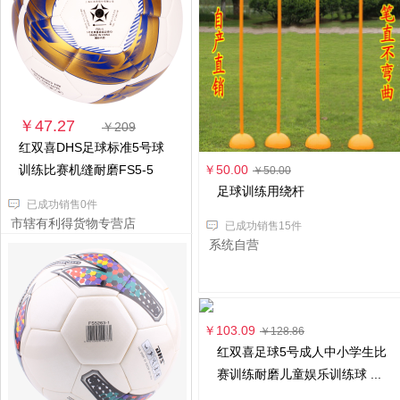
￥47.27
￥209
红双喜DHS足球标准5号球
训练比赛机缝耐磨FS5-5
￥50.00
￥50.00
足球训练用绕杆
已成功销售0件
市辖有利得货物专营店
已成功销售15件
系统自营
￥103.09
￥128.86
红双喜足球5号成人中小学生比
赛训练耐磨儿童娱乐训练球 ...