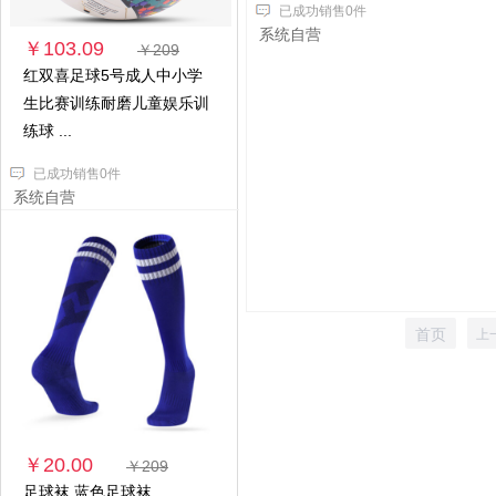
已成功销售0件
系统自营
￥103.09
￥209
红双喜足球5号成人中小学
生比赛训练耐磨儿童娱乐训
练球 ...
已成功销售0件
系统自营
首页
上
￥20.00
￥209
足球袜 蓝色足球袜