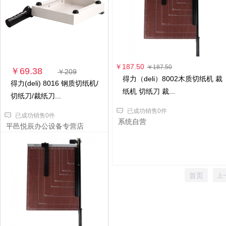
￥187.50
￥187.50
￥69.38
￥209
得力（deli）8002木质切纸机 裁
得力(deli) 8016 钢质切纸机/
纸机 切纸刀 裁...
切纸刀/裁纸刀...
已成功销售0件
已成功销售0件
系统自营
平邑悦辰办公设备专营店
首页
上