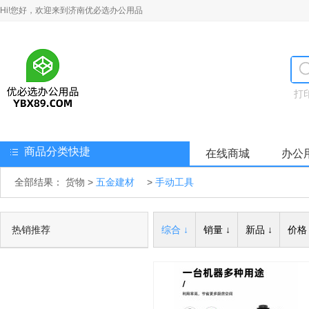
Hi!您好，欢迎来到济南优必选办公用品
打
商品分类快捷
在线商城
办公
全部结果：
货物
>
五金建材
>
手动工具
热销推荐
综合 ↓
销量 ↓
新品 ↓
价格 