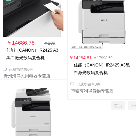
￥14686.78
￥209
佳能（CANON）iR2425 A3
黑白激光数码复合机...
￥14254.81
￥17998.50
佳能（CANON）iR2425 A3黑
已成功销售0件
白激光数码复合机...
青州海洋民用电器专营店
已成功销售0件
市辖有利得货物专营店
首页
上