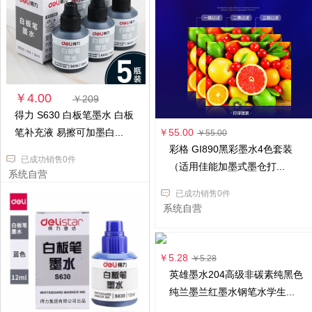
￥4.00
￥209
得力 S630 白板笔墨水 白板
笔补充液 易擦可加墨白...
￥55.00
￥55.00
彩格 GI890黑彩墨水4色套装
已成功销售0件
（适用佳能加墨式墨仓打...
系统自营
已成功销售0件
系统自营
￥5.28
￥5.28
英雄墨水204高级非碳素纯黑色
纯兰墨兰红墨水钢笔水学生...