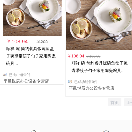
￥108.94
￥209
顺祥 碗 简约餐具饭碗鱼盘
子碗碟带筷子勺子家用陶瓷
￥108.94
￥133.50
顺祥 碗 简约餐具饭碗鱼盘子碗
碗具...
碟带筷子勺子家用陶瓷碗具...
已成功销售0件
平邑悦辰办公设备专营店
已成功销售0件
平邑悦辰办公设备专营店
首页
上