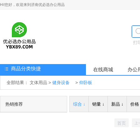
Hi!您好，欢迎来到济南优必选办公用品
打
商品分类快捷
在线商城
办公
全部结果：
文体用品
>
健身设备
>
仰卧板
热销推荐
综合 ↓
销量 ↓
新品 ↓
价格 
首页
上