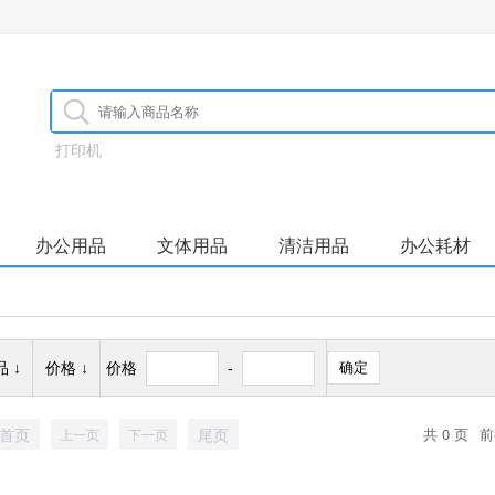
打印机
办公用品
文体用品
清洁用品
办公耗材
 ↓
价格 ↓
价格
-
确定
首页
尾页
共 0 页
前
上一页
下一页