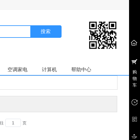
搜索
空调家电
计算机
帮助中心
购
物
车
往
页