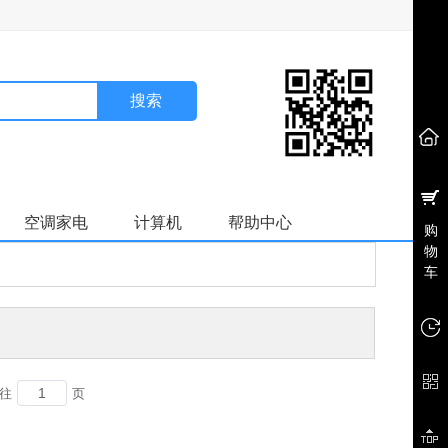
搜索
空调家电
计算机
帮助中心
购
物
车
往
页