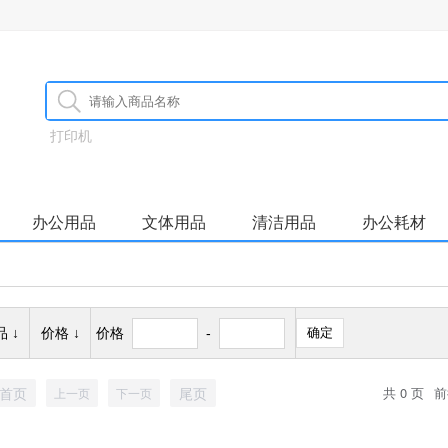
打印机
办公用品
文体用品
清洁用品
办公耗材
 ↓
价格 ↓
价格
-
确定
首页
尾页
共 0 页
前
上一页
下一页