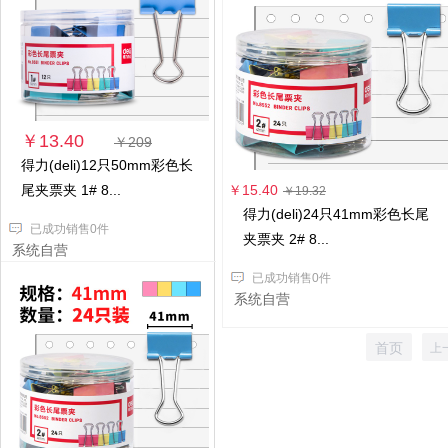
￥13.40
￥209
得力(deli)12只50mm彩色长
尾夹票夹 1# 8...
￥15.40
￥19.32
得力(deli)24只41mm彩色长尾
已成功销售0件
夹票夹 2# 8...
系统自营
已成功销售0件
系统自营
首页
上