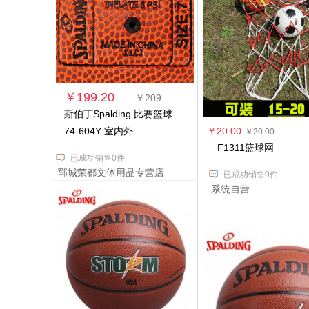
￥199.20
￥209
斯伯丁Spalding 比赛篮球
74-604Y 室内外...
￥20.00
￥20.00
F1311篮球网
已成功销售0件
郓城荣都文体用品专营店
已成功销售0件
系统自营