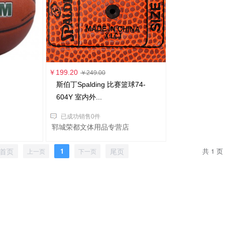
￥199.20
￥249.00
斯伯丁Spalding 比赛篮球74-
604Y 室内外...
已成功销售0件
郓城荣都文体用品专营店
首页
1
尾页
共 1 页
上一页
下一页