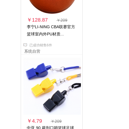
￥128.87
￥209
李宁LI-NING CBA联赛官方
篮球室内外PU材质...
已成功销售6件
系统自营
￥4.79
￥209
中亚 90 裁判口哨篮球足球