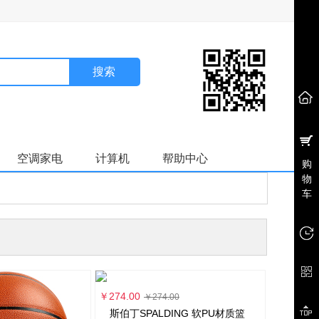
搜索
空调家电
计算机
帮助中心
购
物
车
￥274.00
￥274.00
斯伯丁SPALDING 软PU材质篮