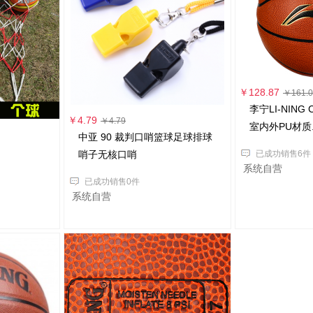
￥128.87
￥161.0
李宁LI-NIN
￥4.79
￥4.79
室内外PU材质..
中亚 90 裁判口哨篮球足球排球
哨子无核口哨
已成功销售6件
系统自营
已成功销售0件
系统自营