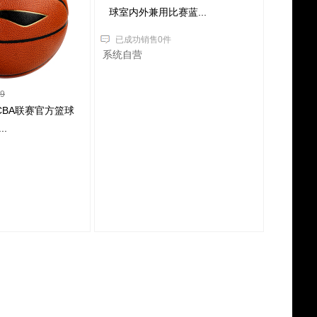
球室内外兼用比赛蓝...
已成功销售0件
系统自营
9
G CBA联赛官方篮球
.