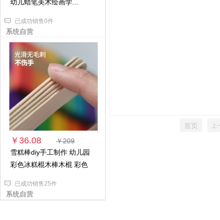
幼儿蜡笔美术绘画学...
已成功销售0件
系统自营
首页
上
￥36.08
￥209
雪糕棒diy手工制作 幼儿园
彩色冰糕棍木棒木棍 彩色
已成功销售25件
系统自营