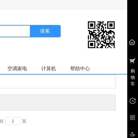
搜索
空调家电
计算机
帮助中心
购
物
车
往
页