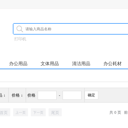
打印机
办公用品
文体用品
清洁用品
办公耗材
 ↓
价格 ↓
价格
-
确定
首页
尾页
共 0 页
前
上一页
下一页