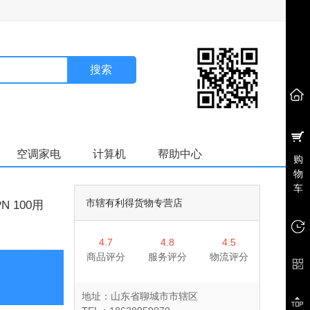
搜索
空调家电
计算机
帮助中心
购
物
车
市辖有利得货物专营店
 100用
4.7
4.8
4.5
商品评分
服务评分
物流评分
地址：山东省聊城市市辖区