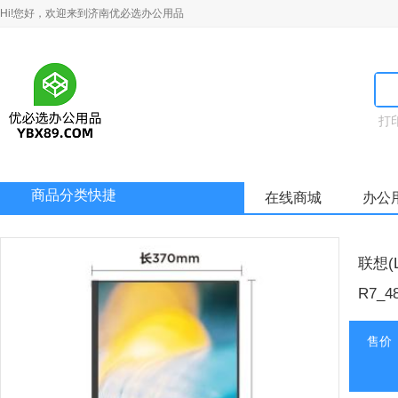
Hi!您好，欢迎来到济南优必选办公用品
打
商品分类快捷
在线商城
办公
联想(
R7_4
售价