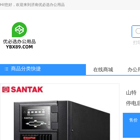
Hi!您好，欢迎来到济南优必选办公用品
打
商品分类快捷
在线商城
办公
山特（
停电后
售价