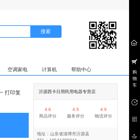
搜索
空调家电
计算机
帮助中心
购
物
车
沂源西卡日用民用电器专营店
一 打印复
4.6
4.9
4.9
商品评分
服务评分
物流评分
地址：山东省淄博市沂源县